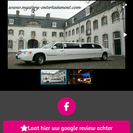
F
a
c
Laat hier uw google review achter