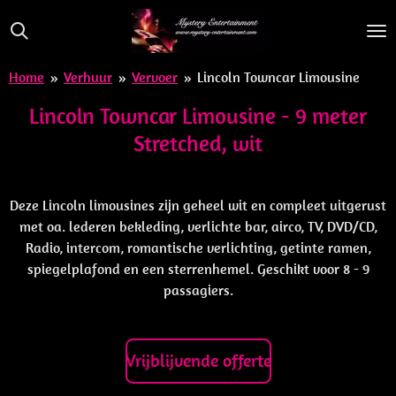
Ga
direct
naar
Home
»
Verhuur
»
Vervoer
»
Lincoln Towncar Limousine
de
hoofdinhoud
Lincoln Towncar Limousine - 9 meter
Stretched, wit
Deze Lincoln limousines zijn geheel wit en compleet uitgerust
met oa. lederen bekleding, verlichte bar, airco, TV, DVD/CD,
Radio, intercom, romantische verlichting, getinte ramen,
spiegelplafond en een sterrenhemel. Geschikt voor 8 - 9
passagiers.
Vrijblijvende offerte