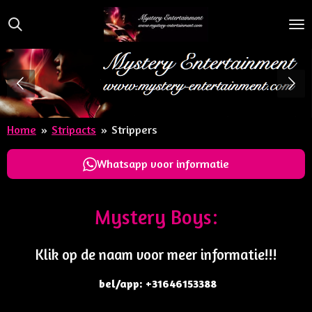
Ga
direct
naar
de
hoofdinhoud
Home
»
Stripacts
»
Strippers
Whatsapp voor informatie
Mystery Boys:
Klik op de naam voor meer informatie!!!
bel/app: +31646153388