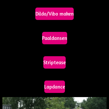
Dildo/Vibo maken
Paaldansen
Striptease
Lapdance