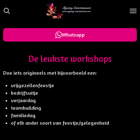
Ga
direct
naar
de
Whatsapp
hoofdinhoud
De leukste workshops
Doe iets origineels met bijvoorbeeld een:
vrijgezellenfeestje
bedrijfsuitje
verjaardag
teambuilding
familiedag
of elk ander soort van feestje/gelegenheid