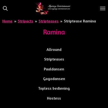
Ga
direct
naar
Home
»
Stripacts
»
Stripteases
»
Striptease Ramina
de
hoofdinhoud
Ramina
Allround
Stripteases
Paaldansen
Gogodansen
Topless bediening
Hostess